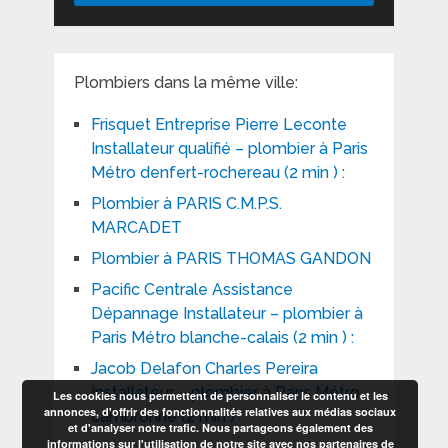
Plombiers dans la même ville:
Frisquet Entreprise Pierre Leconte
Installateur qualifié – plombier à Paris
Métro denfert-rochereau (2 min ) :
Plombier à PARIS C.M.P.S.
MARCADET
Plombier à PARIS THOMAS GANDON
Pacific Centrale Assistance
Dépannage Installateur – plombier à
Paris Métro blanche-calais (2 min ) :
Jacob Delafon Charles Pereira
Installateur – plombier à Paris Métro
Les cookies nous permettent de personnaliser le contenu et les
annonces, d'offrir des fonctionnalités relatives aux médias sociaux
cambronne (2 min ) :
et d'analyser notre trafic. Nous partageons également des
informations sur l'utilisation de notre site avec nos partenaires de