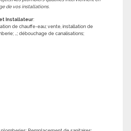
e de vos installations.
et Installateur
:
tion de chauffe-eau; vente, installation de
berie; …; débouchage de canalisations;
e plomberies; Remplacement de sanitaires;