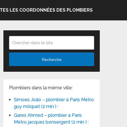
TES LES COORDONNÉES DES PLOMBIERS
Recherche
Plombiers dans la même ville:
Simoes Joâo – plombier à Paris Métro
guy môquet (2 min ) :
Gares Ahmed – plombier à Paris
Métro jacques bonsergent (2 min ) :