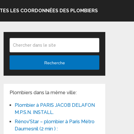
TES LES COORDONNÉES DES PLOMBIERS
Recherche
Plombiers dans la même ville:
Plombier à PARIS JACOB DELAFON
M.P.S.N. INSTALL.
Rénov’Star – plombier à Paris Métro
Daumesnil (2 min ) :