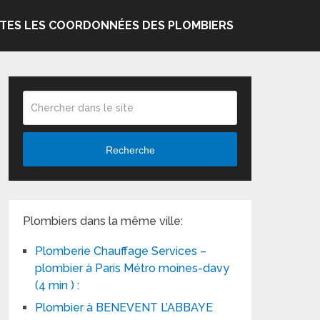
TES LES COORDONNÉES DES PLOMBIERS
Recherche
Plombiers dans la même ville:
Plomberie Chauffage Services –
plombier à Paris Métro moines-davy
(4 min ) :
Plombier à BENEVENT L’ABBAYE