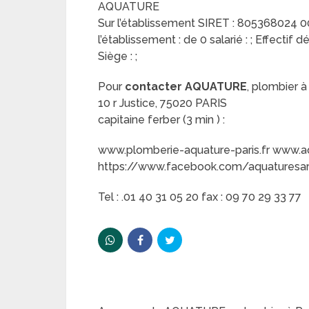
AQUATURE
Sur l’établissement SIRET : 805368024 000
l’établissement : de 0 salarié : ; Effectif d
Siège : ;
Pour
contacter AQUATURE
, plombier à 
10 r Justice, 75020 PARIS
capitaine ferber (3 min ) :
www.plomberie-aquature-paris.fr www.aq
https://www.facebook.com/aquaturesar
Tel : .01 40 31 05 20 fax : 09 70 29 33 77