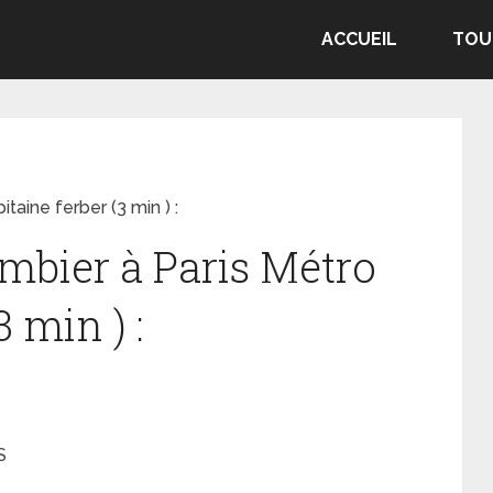
ACCUEIL
TOU
aine ferber (3 min ) :
bier à Paris Métro
3 min ) :
S