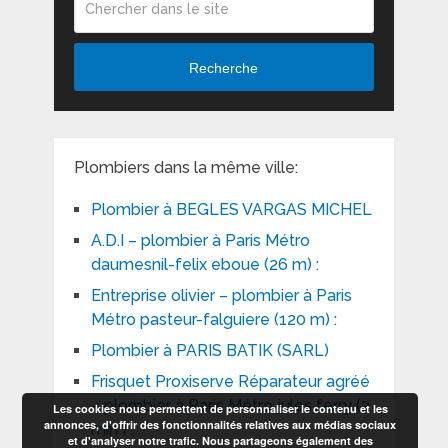
Recherche
Plombiers dans la même ville:
Plombier à BEGLES VARGAS MICHEL
A.D.I – plombier à Paris Métro
daumesnil-felix eboue (26 m) :
Entreprise olivier – plombier à Paris
Métro pasteur-falguiere (120 m) :
Plombier à PARIS BATIK (SARL)
Frisquet Proxiserve Réparateur agréé
– plombier à Paris Métro jules ferry (2
Les cookies nous permettent de personnaliser le contenu et les
annonces, d'offrir des fonctionnalités relatives aux médias sociaux
min ) :
et d'analyser notre trafic. Nous partageons également des