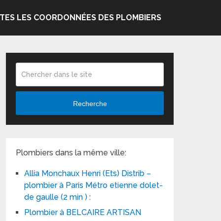
TES LES COORDONNÉES DES PLOMBIERS
Recherche
Plombiers dans la même ville:
Allia Monchaux Henri (Ets) Distrib –
plombier à Paris Métro etienne dolet-
de gaulle (2 min ) :
Plombier à BELCAIRE ARTISAN