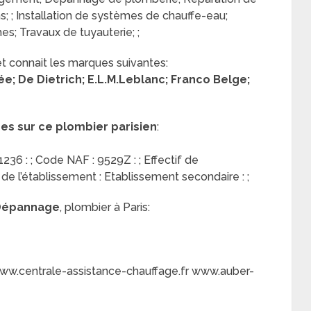
; ; Installation de systèmes de chauffe-eau;
hes; Travaux de tuyauterie; ;
et connait les marques suivantes:
e; De Dietrich; E.L.M.Leblanc; Franco Belge;
res sur ce plombier parisien
:
36 : ; Code NAF : 9529Z : ; Effectif de
e de l’établissement : Etablissement secondaire : ;
 Dépannage
, plombier à Paris:
ww.centrale-assistance-chauffage.fr www.auber-