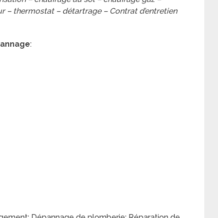
 – thermostat – détartrage – Contrat d’entretien
épannage
:
rgement; Dépannage de plomberie; Réparation de