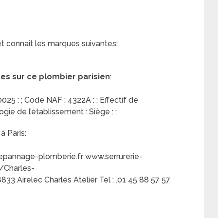
et connait les marques suivantes:
res sur ce plombier parisien
:
25 : ; Code NAF : 4322A : ; Effectif de
logie de l’établissement : Siège : ;
à Paris:
depannage-plomberie.fr www.serrurerie-
/Charles-
Airelec Charles Atelier Tel : .01 45 88 57 57