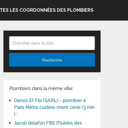
TES LES COORDONNÉES DES PLOMBIERS
Recherche
Plombiers dans la même ville:
Denos Et Fils (SARL) – plombier à
Paris Métro custine-mont cenis (3 min
) :
Jacob delafon FBS (Fluides des