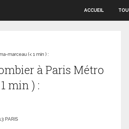
ACCUEIL
TOU
lma-marceau (< 1 min ) :
lombier à Paris Métro
 min ) :
013 PARIS