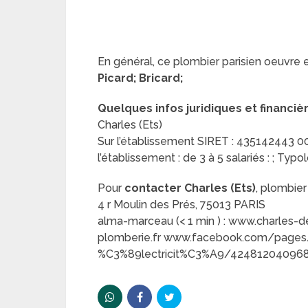
En général, ce plombier parisien oeuvre 
Picard; Bricard;
Quelques infos juridiques et financiè
Charles (Ets)
Sur l’établissement SIRET : 435142443 000
l’établissement : de 3 à 5 salariés : ; Typo
Pour
contacter Charles (Ets)
, plombier 
4 r Moulin des Prés, 75013 PARIS
alma-marceau (< 1 min ) : www.charles-
plomberie.fr www.facebook.com/pages
%C3%89lectricit%C3%A9/424812040968833 