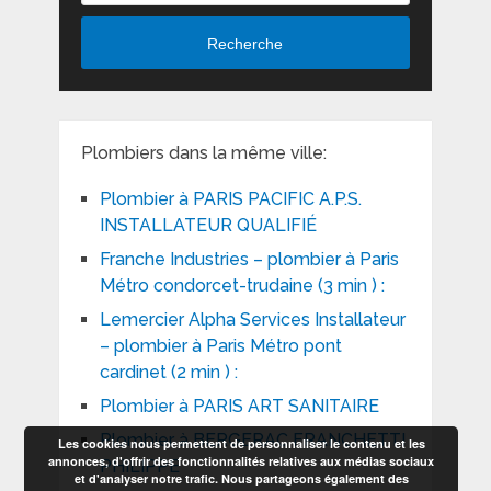
Recherche
Plombiers dans la même ville:
Plombier à PARIS PACIFIC A.P.S.
INSTALLATEUR QUALIFIÉ
Franche Industries – plombier à Paris
Métro condorcet-trudaine (3 min ) :
Lemercier Alpha Services Installateur
– plombier à Paris Métro pont
cardinet (2 min ) :
Plombier à PARIS ART SANITAIRE
Plombier à BERGERAC FRANCHETTI
Les cookies nous permettent de personnaliser le contenu et les
annonces, d'offrir des fonctionnalités relatives aux médias sociaux
PHILIPPE
et d'analyser notre trafic. Nous partageons également des