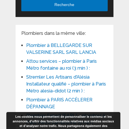
Recherche
Plombiers dans la même ville:
Plombier à BELLEGARDE SUR
VALSERINE SARL SARL LANCIA
Attou services – plombier à Paris
Métro fontaine au roi (3 min ) :
Stremler Les Artisans d’Alésia
Installateur qualifié – plombier à Paris
Métro alesia-didot (2 min ) :
Plombier à PARIS ACCÉLERER
DÉPANNAGE
Plombier Expert (SARL) – plombier à
Les cookies nous permettent de personnaliser le contenu et les
annonces, d'offrir des fonctionnalités relatives aux médias sociaux
Paris Métro cambronne (5 min ) :
et d'analyser notre trafic. Nous partageons également des