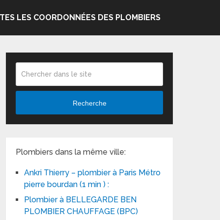
TES LES COORDONNÉES DES PLOMBIERS
Recherche
Plombiers dans la même ville:
Ankri Thierry – plombier à Paris Métro
pierre bourdan (1 min ) :
Plombier à BELLEGARDE BEN
PLOMBIER CHAUFFAGE (BPC)