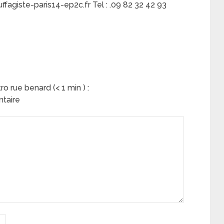
ffagiste-paris14-ep2c.fr Tel : .09 82 32 42 93
 rue benard (< 1 min ) :
ntaire