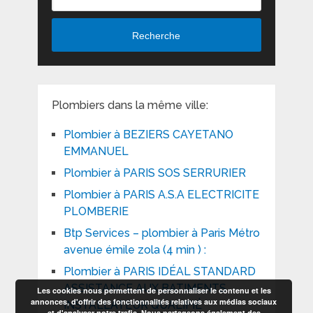
Recherche
Plombiers dans la même ville:
Plombier à BEZIERS CAYETANO
EMMANUEL
Plombier à PARIS SOS SERRURIER
Plombier à PARIS A.S.A ELECTRICITE
PLOMBERIE
Btp Services – plombier à Paris Métro
avenue émile zola (4 min ) :
Plombier à PARIS IDÉAL STANDARD
ASSISTANCE AUX BATIMENTS
Les cookies nous permettent de personnaliser le contenu et les
annonces, d'offrir des fonctionnalités relatives aux médias sociaux
INSTALLATEUR QUALIFIÉ
et d'analyser notre trafic. Nous partageons également des