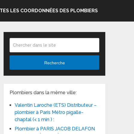
TES LES COORDONNÉES DES PLOMBIERS
Recherche
Plombiers dans la même ville:
Valentin Laroche (ETS) Distributeur –
plombier à Paris Métro pigalle-
chaptal (< 1 min ) :
Plombier à PARIS JACOB DELAFON