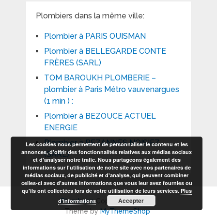
Plombiers dans la même ville:
Plombier à PARIS OUISMAN
Plombier à BELLEGARDE CONTE
FRÈRES (SARL)
TOM BAROUKH PLOMBERIE –
plombier à Paris Métro vauvenargues
(1 min ) :
Plombier à BEZOUCE ACTUEL
ENERGIE
Plombier à BEZANNES NOISIEZ
Les cookies nous permettent de personnaliser le contenu et les
annonces, d'offrir des fonctionnalités relatives aux médias sociaux
(SARL)
et d'analyser notre trafic. Nous partageons également des
informations sur l'utilisation de notre site avec nos partenaires de
médias sociaux, de publicité et d'analyse, qui peuvent combiner
celles-ci avec d'autres informations que vous leur avez fournies ou
qu'ils ont collectées lors de votre utilisation de leurs services.
Plus
Accepter
d’informations
Plombiers
Copyright © 2026.
Theme by
MyThemeShop