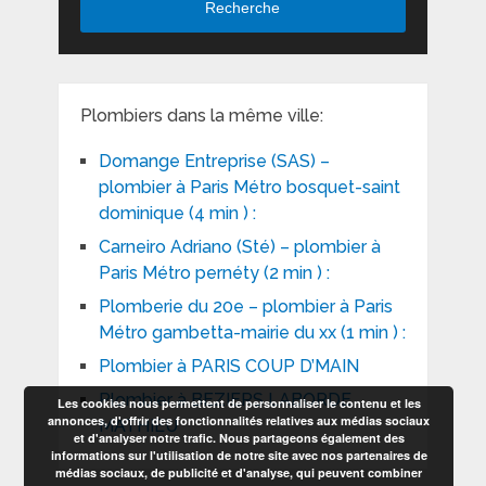
Recherche
Plombiers dans la même ville:
Domange Entreprise (SAS) –
plombier à Paris Métro bosquet-saint
dominique (4 min ) :
Carneiro Adriano (Sté) – plombier à
Paris Métro pernéty (2 min ) :
Plomberie du 20e – plombier à Paris
Métro gambetta-mairie du xx (1 min ) :
Plombier à PARIS COUP D’MAIN
Plombier à BEZIERS LABORDE
Les cookies nous permettent de personnaliser le contenu et les
annonces, d'offrir des fonctionnalités relatives aux médias sociaux
MATHIEU
et d'analyser notre trafic. Nous partageons également des
informations sur l'utilisation de notre site avec nos partenaires de
médias sociaux, de publicité et d'analyse, qui peuvent combiner