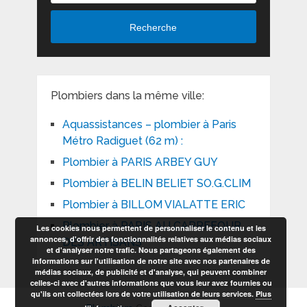
Recherche
Plombiers dans la même ville:
Aquassistances – plombier à Paris
Métro Radiguet (62 m) :
Plombier à PARIS ARBEY GUY
Plombier à BELIN BELIET SO.G.CLIM
Plombier à BILLOM VIALATTE ERIC
Plombier à PARIS AU CARREFOUR
Les cookies nous permettent de personnaliser le contenu et les
annonces, d'offrir des fonctionnalités relatives aux médias sociaux
DES ARTISANS
et d'analyser notre trafic. Nous partageons également des
informations sur l'utilisation de notre site avec nos partenaires de
médias sociaux, de publicité et d'analyse, qui peuvent combiner
celles-ci avec d'autres informations que vous leur avez fournies ou
qu'ils ont collectées lors de votre utilisation de leurs services.
Plus