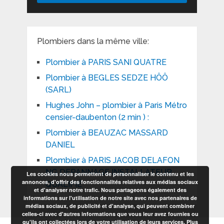
Plombiers dans la même ville:
Plombier à PARIS SANI QUATRE
Plombier à BEGLES SEDZE HÔÔ
(SARL)
Hughes John – plombier à Paris Métro
censier-daubenton (2 min ) :
Plombier à BEAUZAC MASSARD
DANIEL
Plombier à PARIS JACOB DELAFON
NG DEPANNAGE INSTALLATEUR
Les cookies nous permettent de personnaliser le contenu et les
annonces, d'offrir des fonctionnalités relatives aux médias sociaux
QUALIFIÉ
et d'analyser notre trafic. Nous partageons également des
informations sur l'utilisation de notre site avec nos partenaires de
médias sociaux, de publicité et d'analyse, qui peuvent combiner
celles-ci avec d'autres informations que vous leur avez fournies ou
qu'ils ont collectées lors de votre utilisation de leurs services.
Plus