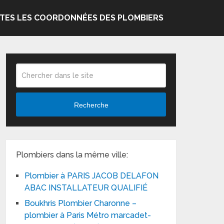
TES LES COORDONNÉES DES PLOMBIERS
Recherche
Plombiers dans la même ville:
Plombier à PARIS JACOB DELAFON
ABAC INSTALLATEUR QUALIFIÉ
Boukhris Plombier Charonne –
plombier à Paris Métro marcadet-