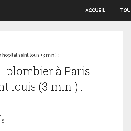
ACCUEIL
TOU
opital saint louis (3 min ) :
– plombier à Paris
t louis (3 min ) :
.
IS