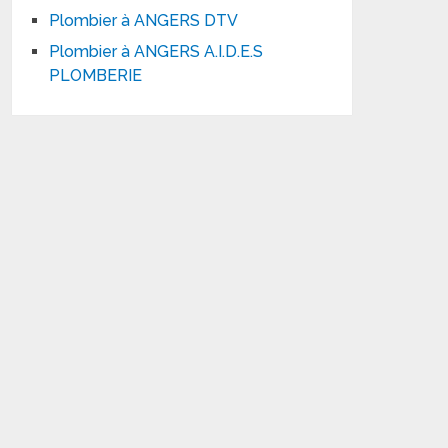
Plombier à ANGERS DTV
Plombier à ANGERS A.I.D.E.S
PLOMBERIE