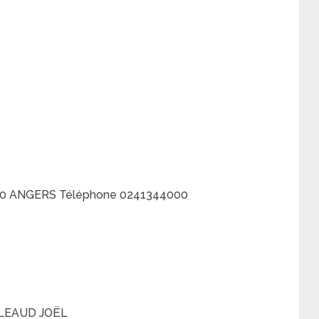
00 ANGERS Téléphone 0241344000
ULEAUD JOËL