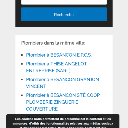
Recherche
Plombiers dans la même ville:
Plombier à BESANCON E.P.C.S.
Plombier à THISE ANGELOT
ENTREPRISE (SARL)
Plombier à BESANCON GRANJON
VINCENT
Plombier à BESANCON STÉ COOP
PLOMBERIE ZINGUERIE
COUVERTURE
Plombier à BESANCON VUILLEMIN
Les cookies nous permettent de personnaliser le contenu et les
annonces, d'offrir des fonctionnalités relatives aux médias sociaux
ROGER
et d'analyser notre trafic. Nous partageons également des