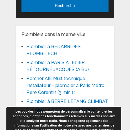
Recherche
Plombiers dans la même ville:
Plombier à BEDARRIDES
PLOMBITECH
Plombier à PARIS ATELIER
BÉTOURNÉ JACQUES (A.B.J)
Porcher AIE Multitechnique
Installateur – plombier à Paris Métro
Pere Corentin (3 min ) :
Plombier à BERRE L’ETANG CLIMBAT
Plombier à BIERMES LANGRENE
Les cookies nous permettent de personnaliser le contenu et les
annonces, d'offrir des fonctionnalités relatives aux médias sociaux
LUC
et d'analyser notre trafic. Nous partageons également des
informations sur l'utilisation de notre site avec nos partenaires de
médias sociaux, de publicité et d'analyse, qui peuvent combiner