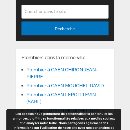
Recherche
Plombiers dans la même ville:
Plombier à CAEN CHIRON JEAN-
PIERRE
Plombier à CAEN MOUCHEL DAVID
Plombier à CAEN LEPOITTEVIN
(SARL)
Plombier à CAEN MOUCHEL DAVID
Les cookies nous permettent de personnaliser le contenu et les
annonces, d'offrir des fonctionnalités relatives aux médias sociaux
Plombier à CAEN L’ARTISAN DU COIN
et d'analyser notre trafic. Nous partageons également des
informations sur l'utilisation de notre site avec nos partenaires de