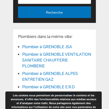
Recherche
Plombiers dans la même ville:
Plombier à GRENOBLE JSA
Plombier à GRENOBLE VENTILATION
SANITAIRE CHAUFFERIE
PLOMBERIE
Plombier à GRENOBLE ALPES
ENTRETIEN GAZ
Plombier à GRENOBLE E.R.D
Plombier à GRENOBLE RIMEY-
Les cookies nous permettent de personnaliser le contenu et les
annonces, d'offrir des fonctionnalités relatives aux médias sociaux
MEILLE (SAS)
et d'analyser notre trafic. Nous partageons également des
informations sur l'utilisation de notre site avec nos partenaires de