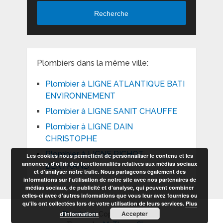
Recherche
Plombiers dans la même ville:
Plombier à LIGNE ATLANTIQUE BATI
ENVIRONNEMENT
Plombier à LIGNE SANIT CHAUFFE
Plombier à LIGNE DAIN
CHRISTOPHE
Plombier à LIGNE PICHOT
Les cookies nous permettent de personnaliser le contenu et les
annonces, d'offrir des fonctionnalités relatives aux médias sociaux
BERTRAND
et d'analyser notre trafic. Nous partageons également des
informations sur l'utilisation de notre site avec nos partenaires de
médias sociaux, de publicité et d'analyse, qui peuvent combiner
celles-ci avec d'autres informations que vous leur avez fournies ou
qu'ils ont collectées lors de votre utilisation de leurs services.
Plus
Accepter
d’informations
Plombiers
Copyright © 2026.