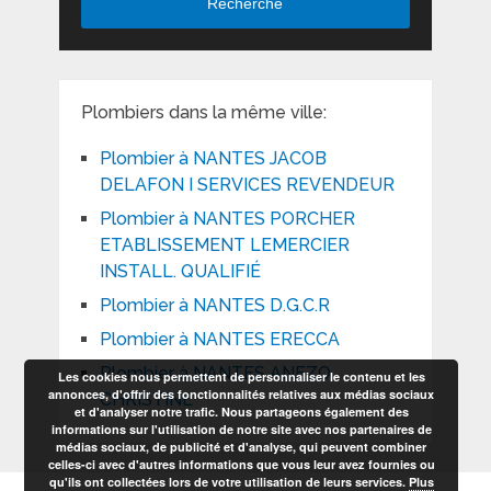
Recherche
Plombiers dans la même ville:
Plombier à NANTES JACOB
DELAFON I SERVICES REVENDEUR
Plombier à NANTES PORCHER
ETABLISSEMENT LEMERCIER
INSTALL. QUALIFIÉ
Plombier à NANTES D.G.C.R
Plombier à NANTES ERECCA
Plombier à NANTES ANEZO
Les cookies nous permettent de personnaliser le contenu et les
annonces, d'offrir des fonctionnalités relatives aux médias sociaux
CHRISTINE
et d'analyser notre trafic. Nous partageons également des
informations sur l'utilisation de notre site avec nos partenaires de
médias sociaux, de publicité et d'analyse, qui peuvent combiner
celles-ci avec d'autres informations que vous leur avez fournies ou
qu'ils ont collectées lors de votre utilisation de leurs services.
Plus