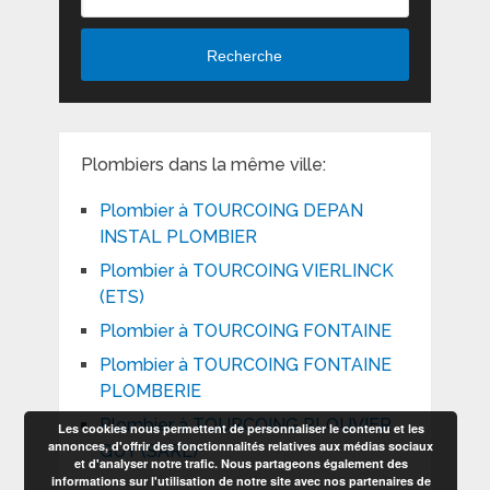
Recherche
Plombiers dans la même ville:
Plombier à TOURCOING DEPAN
INSTAL PLOMBIER
Plombier à TOURCOING VIERLINCK
(ETS)
Plombier à TOURCOING FONTAINE
Plombier à TOURCOING FONTAINE
PLOMBERIE
Plombier à TOURCOING PLOUVIER
Les cookies nous permettent de personnaliser le contenu et les
annonces, d'offrir des fonctionnalités relatives aux médias sociaux
GUY (SARL)
et d'analyser notre trafic. Nous partageons également des
informations sur l'utilisation de notre site avec nos partenaires de