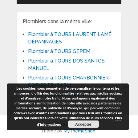
Plombiers dans la même ville:
Plombier à TOURS LAURENT LAMÉ
DÉPANNAGES
Plombier à TOURS GEPEM
Plombier à TOURS DOS SANTOS
MANUEL
Plombier à TOURS CHARBONNIER-
CORVISIER (SARL)
Les cookies nous permettent de personnaliser le contenu et les
annonces, d'offrir des fonctionnalités relatives aux médias sociaux
Plombier à TOURS TRAQ
et d'analyser notre trafic. Nous partageons également des
informations sur l'utilisation de notre site avec nos partenaires de
médias sociaux, de publicité et d'analyse, qui peuvent combiner
celles-ci avec d'autres informations que vous leur avez fournies ou
qu'ils ont collectées lors de votre utilisation de leurs services.
Plus
Accepter
d’informations
Plombiers
Copyright © 2026.
Theme by
MyThemeShop