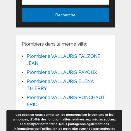
Recherche
Plombiers dans la même ville:
Plombier à VALLAURIS FALZONE
JEAN
Plombier à VALLAURIS PAYOUX
Plombier à VALLAURIS ELENA
THIERRY
Plombier à VALLAURIS PONCHAUT
ERIC
Plombier à VALLAURIS SFA ATAM
Les cookies nous permettent de personnaliser le contenu et les
annonces, d'offrir des fonctionnalités relatives aux médias sociaux
ADHÉRENT
et d'analyser notre trafic. Nous partageons également des
informations sur l'utilisation de notre site avec nos partenaires de