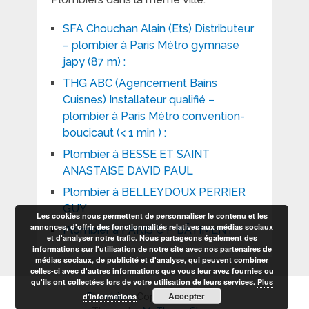
SFA Chouchan Alain (Ets) Distributeur
– plombier à Paris Métro gymnase
japy (87 m) :
THG ABC (Agencement Bains
Cuisnes) Installateur qualifié –
plombier à Paris Métro convention-
boucicaut (< 1 min ) :
Plombier à BESSE ET SAINT
ANASTAISE DAVID PAUL
Plombier à BELLEYDOUX PERRIER
GUY
Les cookies nous permettent de personnaliser le contenu et les
annonces, d'offrir des fonctionnalités relatives aux médias sociaux
Plombier à PARIS C P BÂTIMENT
et d'analyser notre trafic. Nous partageons également des
informations sur l'utilisation de notre site avec nos partenaires de
médias sociaux, de publicité et d'analyse, qui peuvent combiner
celles-ci avec d'autres informations que vous leur avez fournies ou
qu'ils ont collectées lors de votre utilisation de leurs services.
Plus
Accepter
d’informations
Plombiers
Copyright © 2026.