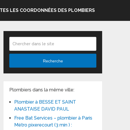
TES LES COORDONNÉES DES PLOMBIERS
Recherche
Plombiers dans la même ville:
Plombier à BESSE ET SAINT
ANASTAISE DAVID PAUL
Free Bat Services – plombier à Paris
Métro pixerecourt (3 min ) :