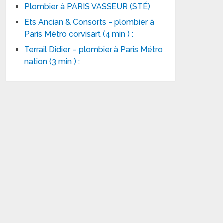
Plombier à PARIS VASSEUR (STÉ)
Ets Ancian & Consorts – plombier à
Paris Métro corvisart (4 min ) :
Terrail Didier – plombier à Paris Métro
nation (3 min ) :