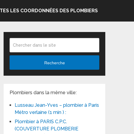
TES LES COORDONNÉES DES PLOMBIERS
Recherche
Plombiers dans la même ville:
Lusseau Jean-Yves – plombier à Paris
Métro verlaine (1 min ) :
Plombier à PARIS C.P.C.
(COUVERTURE PLOMBERIE