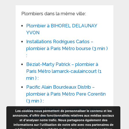
Plombiers dans la même ville:
Plombier à BIHOREL DELAUNAY
YVON
Installations Rodrigues Carlos –
plombier à Paris Métro bourse (3 min )
:
Béziat-Marty Patrick – plombier à
Paris Métro lamarck-caulaincourt (1
min ) :
Pacific Alain Bourdeaux Distrib –
plombier à Paris Métro Pere Corentin
(3 min ) :
Gonnord Patrice – plombier à Paris
Les cookies nous permettent de personnaliser le contenu et les
annonces, d'offrir des fonctionnalités relatives aux médias sociaux
Métro Michel Bizot (111 m) :
et d'analyser notre trafic. Nous partageons également des
informations sur l'utilisation de notre site avec nos partenaires de