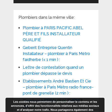
Plombiers dans la même ville:
Plombier à PARIS PACIFIC ABEL
PÈRE ET FILS INSTALLATEUR
QUALIFIÉ
Geberit Entreprise Quentin
Installateur – plombier à Paris Métro
faidherbe (< 1 min ) :
Lettre de contestation quand un
plombier dépasse le devis
Etablissements André Bastien Et Cie
– plombier à Paris Métro radio france-
pont de grenelle (2 min ) :
Plombier à BERCLOUX THERET
Les cookies nous permettent de personnaliser le contenu et les
annonces, d'offrir des fonctionnalités relatives aux médias sociaux
WILLY
et d'analyser notre trafic. Nous partageons également des