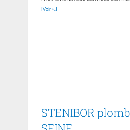
[Voir +..]
STENIBOR plombi
SEINE